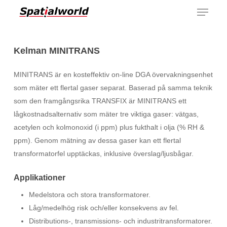
Menu
Skip
to
main
content
Kelman MINITRANS
MINITRANS är en kosteffektiv on-line DGA övervakningsenhet
som mäter ett flertal gaser separat. Baserad på samma teknik
som den framgångsrika TRANSFIX är MINITRANS ett
lågkostnadsalternativ som mäter tre viktiga gaser: vätgas,
acetylen och kolmonoxid (i ppm) plus fukthalt i olja (% RH &
ppm). Genom mätning av dessa gaser kan ett flertal
transformatorfel upptäckas, inklusive överslag/ljusbågar.
Applikationer
Medelstora och stora transformatorer.
Låg/medelhög risk och/eller konsekvens av fel.
Distributions-, transmissions- och industritransformatorer.