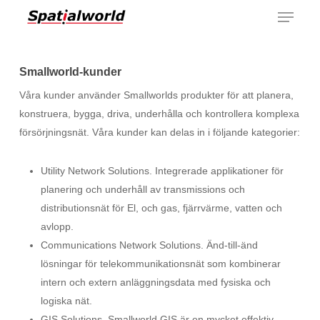
Menu
Skip
to
main
content
Smallworld-kunder
Våra kunder använder Smallworlds produkter för att planera,
konstruera, bygga, driva, underhålla och kontrollera komplexa
försörjningsnät. Våra kunder kan delas in i följande kategorier:
Utility Network Solutions. Integrerade applikationer för
planering och underhåll av transmissions och
distributionsnät för El, och gas, fjärrvärme, vatten och
avlopp.
Communications Network Solutions. Änd-till-änd
lösningar för telekommunikationsnät som kombinerar
intern och extern anläggningsdata med fysiska och
logiska nät.
GIS Solutions. Smallworld GIS är en mycket effektiv