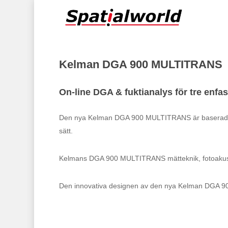
Skip
to
main
content
Kelman DGA 900 MULTITRANS
On-line DGA & fuktianalys för tre enfa
Den nya Kelman DGA 900 MULTITRANS är baserad på K
Hit enter to search or ESC to close
sätt.
Kelmans DGA 900 MULTITRANS mätteknik, fotoakustisk
Den innovativa designen av den nya Kelman DGA 9