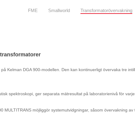
FME
Smallworld
Transformatorövervakning
stransformatorer
elman DGA 900-modellen. Den kan kontinuerligt övervaka tre intillig
 spektroskopi, ger separata mätresultat på laboratorienivå för varje 
00 MULTITRANS möjliggör systemutvidgningar, såsom övervakning av 