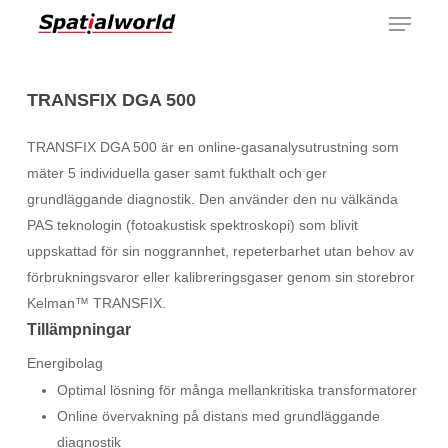
Menu
Skip
to
main
content
TRANSFIX DGA 500
TRANSFIX DGA 500 är en online-gasanalysutrustning som
mäter 5 individuella gaser samt fukthalt och ger
grundläggande diagnostik. Den använder den nu välkända
PAS teknologin (fotoakustisk spektroskopi) som blivit
uppskattad för sin noggrannhet, repeterbarhet utan behov av
förbrukningsvaror eller kalibreringsgaser genom sin storebror
Kelman™ TRANSFIX.
Tillämpningar
Energibolag
Optimal lösning för många mellankritiska transformatorer
Online övervakning på distans med grundläggande
diagnostik