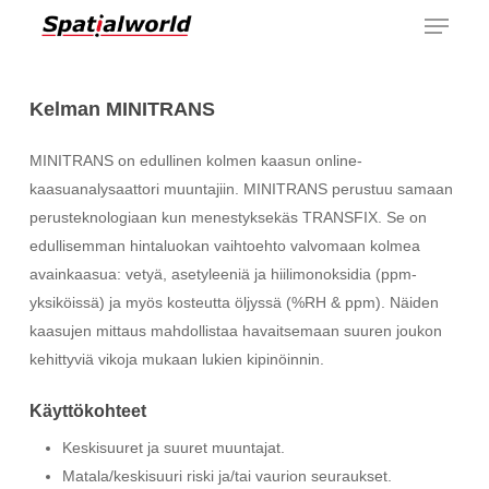
Menu
Skip
to
main
content
Kelman MINITRANS
MINITRANS on edullinen kolmen kaasun online-
kaasuanalysaattori muuntajiin. MINITRANS perustuu samaan
perusteknologiaan kun menestyksekäs TRANSFIX. Se on
edullisemman hintaluokan vaihtoehto valvomaan kolmea
avainkaasua: vetyä, asetyleeniä ja hiilimonoksidia (ppm-
yksiköissä) ja myös kosteutta öljyssä (%RH & ppm). Näiden
kaasujen mittaus mahdollistaa havaitsemaan suuren joukon
kehittyviä vikoja mukaan lukien kipinöinnin.
Käyttökohteet
Keskisuuret ja suuret muuntajat.
Matala/keskisuuri riski ja/tai vaurion seuraukset.