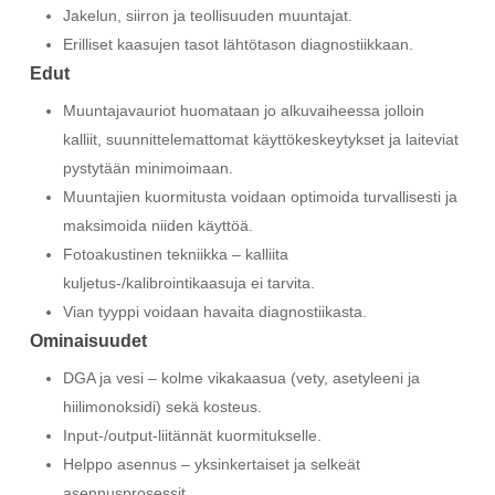
Jakelun, siirron ja teollisuuden muuntajat.
Erilliset kaasujen tasot lähtötason diagnostiikkaan.
Edut
Muuntajavauriot huomataan jo alkuvaiheessa jolloin
kalliit, suunnittelemattomat käyttökeskeytykset ja laiteviat
pystytään minimoimaan.
Muuntajien kuormitusta voidaan optimoida turvallisesti ja
maksimoida niiden käyttöä.
Fotoakustinen tekniikka – kalliita
kuljetus-/kalibrointikaasuja ei tarvita.
Vian tyyppi voidaan havaita diagnostiikasta.
Ominaisuudet
DGA ja vesi – kolme vikakaasua (vety, asetyleeni ja
hiilimonoksidi) sekä kosteus.
Input-/output-liitännät kuormitukselle.
Helppo asennus – yksinkertaiset ja selkeät
asennusprosessit.