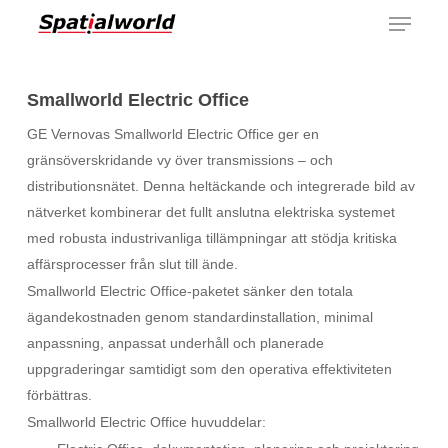
Menu
Skip
to
main
content
Smallworld Electric Office
GE Vernovas Smallworld Electric Office ger en
gränsöverskridande vy över transmissions – och
distributionsnätet. Denna heltäckande och integrerade bild av
nätverket kombinerar det fullt anslutna elektriska systemet
med robusta industrivanliga tillämpningar att stödja kritiska
affärsprocesser från slut till ände.
Smallworld Electric Office-paketet sänker den totala
ägandekostnaden genom standardinstallation, minimal
anpassning, anpassat underhåll och planerade
uppgraderingar samtidigt som den operativa effektiviteten
förbättras.
Smallworld Electric Office huvuddelar: