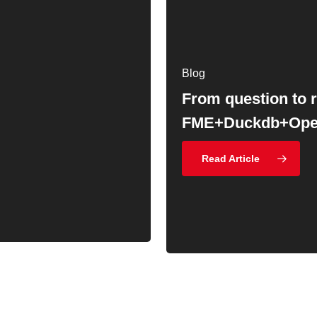
Blog
From question to r
DOCX-tiedoston
DuckDB ja FME : Tu
Blog
Blog
FME+Duckdb+Ope
kääntäminen FME:l
Ollamalla,
Read Article
yksinkertaisemmall