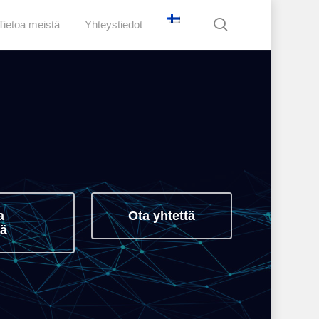
search
Tietoa meistä
Yhteystiedot
a
Ota yhtettä
tä