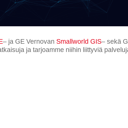
E
– ja GE Vernovan
Smallworld GIS
– sekä 
atkaisuja ja tarjoamme niihin liittyviä palveluj
Smallworld
Ratkaise