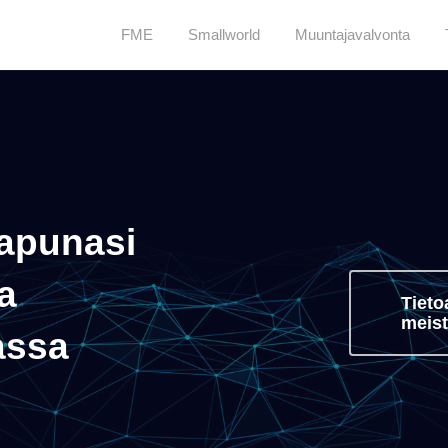
FME
Smallworld
Muuntajavalvonta
 apunasi
a
Tieto
meis
assa