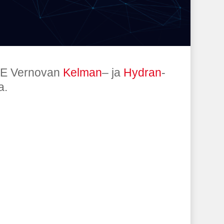
GE Vernovan
Kelman
– ja
Hydran
-
a.
Muuntajavalvonta
Kunnonvalvonta ja