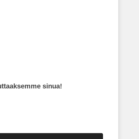
diagnosointi
auttaaksemme sinua!