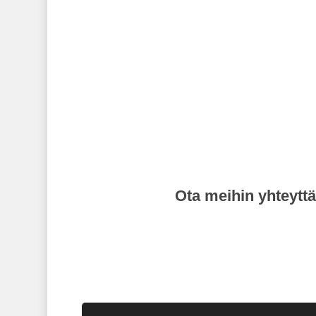
Integroi, muokkaa
ja yhdistä dataa
Ota meihin yhteytt