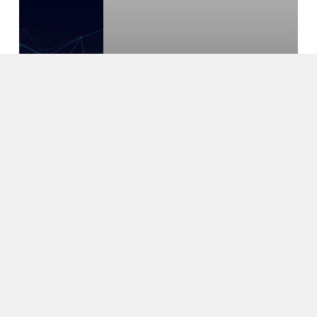
FME-webinaareja
Yhteystiedot
Tietosuojaseloste
Sivustokartta