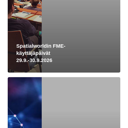
Spatialworldin FME-
käyttäjäpäivät
29.9.-30.9.2026
FME
2026.1
on
julkaistu!