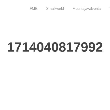
FME
Smallworld
Muuntajavalvonta
1714040817992