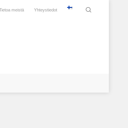
search
Tietoa meistä
Yhteystiedot